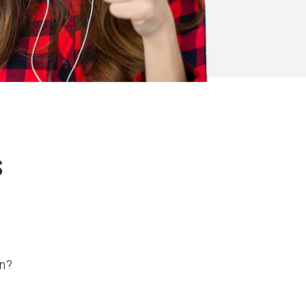
s
en?