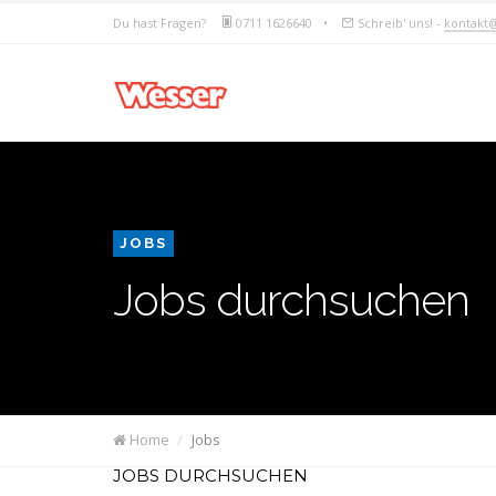
Du hast Fragen?
0711 1626640
•
Schreib' uns! -
kontakt
JOBS
Jobs durchsuchen
Home
Jobs
JOBS DURCHSUCHEN