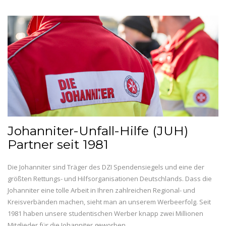
Johanniter-Unfall-Hilfe (JUH)
Partner seit 1981
Die Johanniter sind Träger des DZI Spendensiegels und eine der
größten Rettungs- und Hilfsorganisationen Deutschlands. Dass die
Johanniter eine tolle Arbeit in Ihren zahlreichen Regional- und
Kreisverbänden machen, sieht man an unserem Werbeerfolg. Seit
1981 haben unsere studentischen Werber knapp zwei Millionen
Mitglieder für die Johanniter geworben.